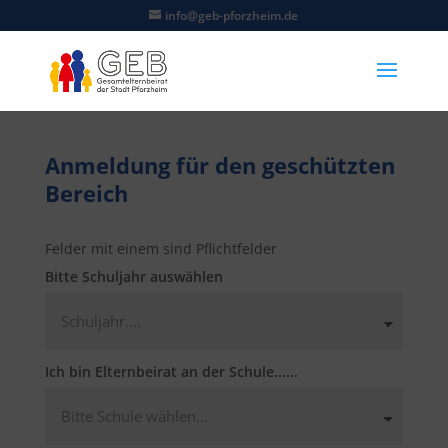
info@geb-pforzheim.de
Anmeldung für den geschützten
Bereich
Felder mit einem
sind Pflichtfelder
Bitte Schuljahr auswählen
Ich bin Elternbeirat an der Schule......