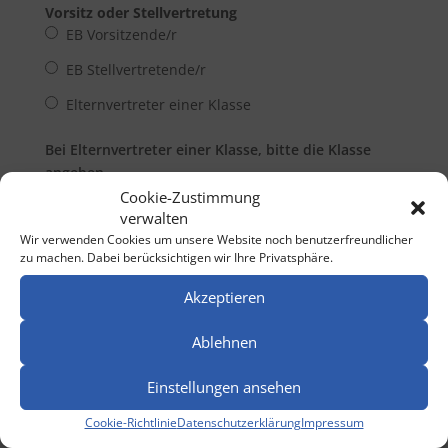
Vorsitz oder Stellvertretung
EB Vorsitzende/r
EB Stellvertretende/r
Elternvertreter einer Klasse
Bei Elternvertreter einer Klasse, bitte die Klasse
angeben
Cookie-Zustimmung
verwalten
Wir verwenden Cookies um unsere Website noch benutzerfreundlicher
zu machen. Dabei berücksichtigen wir Ihre Privatsphäre.
Bitte lesen & bestätigen
Akzeptieren
Mit der E-Book Mehrbenutzerlizenz darf die Schule
die digitale Version mit allen Klassen-
Elternvertreter*innen teilen! Nach Rücksprache mit
Ablehnen
dem Verlag, bitte laden Sie die Rechnung des GEB
mit runter und bewahren Sie die auf, danke
Einstellungen ansehen
Vorname
Cookie-Richtlinie
Datenschutzerklärung
Impressum