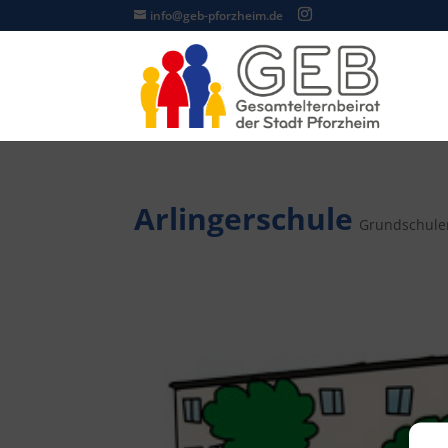
info@geb-pforzheim.de
Arlingerschule
Grundschule