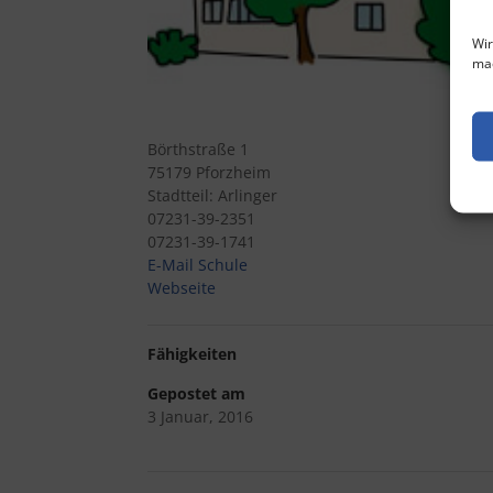
Wir
mac
Börthstraße 1
75179 Pforzheim
Stadtteil: Arlinger
07231-39-2351
07231-39-1741
E-Mail Schule
Webseite
Fähigkeiten
Gepostet am
3 Januar, 2016