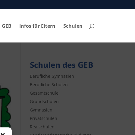
n GEB
Infos für Eltern
Schulen
Schulen des GEB
Berufliche Gymnasien
Berufliche Schulen
Gesamtschule
Grundschulen
Gymnasien
Privatschulen
Realschulen