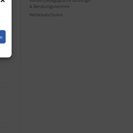
Sonderpädagogische Bildungs-
& Beratungszentren
Werkrealschulen
en