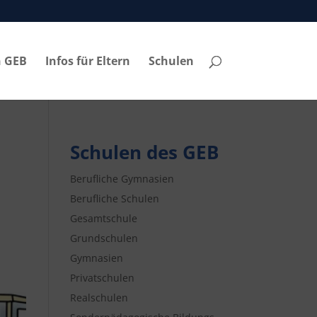
n GEB
Infos für Eltern
Schulen
Schulen des GEB
Berufliche Gymnasien
Berufliche Schulen
Gesamtschule
Grundschulen
Gymnasien
Privatschulen
Realschulen