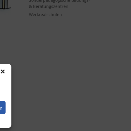
Sonderpädagogische Bildungs-
& Beratungszentren
Werkrealschulen
e
en