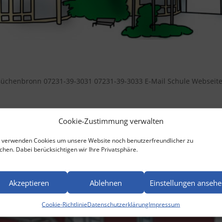
: Büchenbronn 07231-39-3031 07231-39-3033 E-Mail Schule Webseit
Cookie-Zustimmung verwalten
 verwenden Cookies um unsere Website noch benutzerfreundlicher zu
hen. Dabei berücksichtigen wir Ihre Privatsphäre.
Akzeptieren
Ablehnen
Einstellungen anseh
Cookie-Richtlinie
Datenschutzerklärung
Impressum