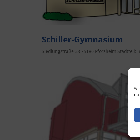
Schiller-Gymnasium
Siedlungstraße 38 75180 Pforzheim Stadtteil
Wir
mac